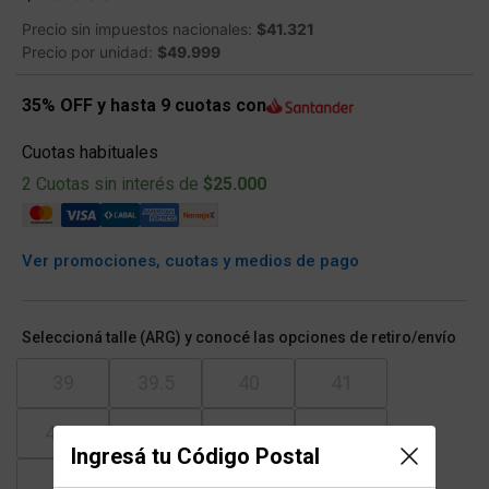
Precio sin impuestos nacionales:
$41.321
Precio por unidad:
$49.999
35% OFF y hasta 9 cuotas con
Cuotas habituales
2 Cuotas sin interés de
$25.000
Ver promociones, cuotas y medios de pago
Seleccioná talle (ARG) y conocé las opciones de retiro/envío
39
39.5
40
41
41.5
42
43
43.5
Ingresá tu Código Postal
44
45
46.5