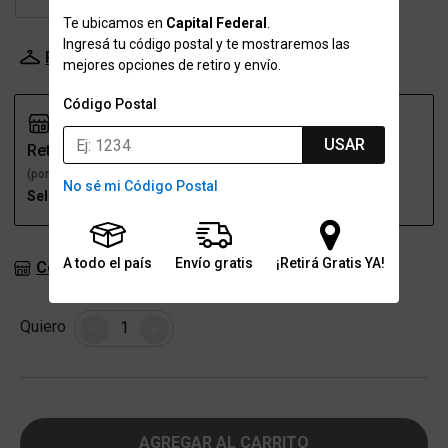
Te ubicamos en
Capital Federal
.
Ingresá tu código postal y te mostraremos las
Probador Virtual
Tabla de talles
mejores opciones de retiro y envío.
Código Postal
USAR
Retiro
Envío
(por una sucursal)
(a domicilio)
No sé mi Código Postal
Seleccioná talle
Seleccioná talle
A todo el país
Envío gratis
¡Retirá Gratis YA!
Consultar stock en sucursales
Cantidad
Quiero
-
+
AGREGAR AL CARRITO