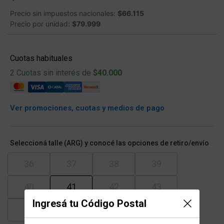
Precio sin impuestos nacionales:
$66.115
Precio por unidad:
$79.999
Cuotas habituales
2 Cuotas sin interés de
$40.000
Ver promociones, cuotas y medios de pago
Seleccioná talle (ARG) y conocé las opciones de retiro/envío
36
37
38
39
40
41
42
43
Ingresá tu Código Postal
44
45
46
48