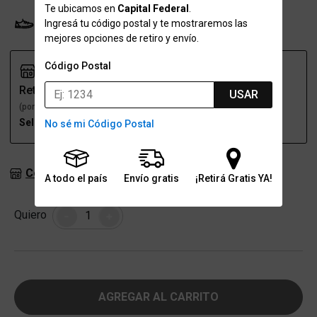
Te ubicamos en
Capital Federal
.
Ingresá tu código postal y te mostraremos las
Probador Virtual
Tabla de talles
mejores opciones de retiro y envío.
Código Postal
Retiro
Envío
USAR
(por una sucursal)
(a domicilio)
Seleccioná talle
Seleccioná talle
No sé mi Código Postal
Consultar stock en sucursales
A todo el país
Envío gratis
¡Retirá Gratis YA!
Cantidad
Quiero
-
+
AGREGAR AL CARRITO