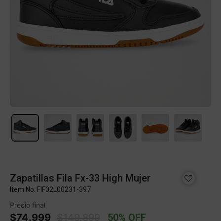
Zapatillas Fila Fx-33 High Mujer
Item No.
FIF02L00231-397
Precio final
Price reduced from
to
$74.999
$149.899
50% OFF