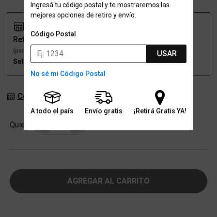
Ingresá tu código postal y te mostraremos las
mejores opciones de retiro y envío.
Código Postal
Retiro
Envío
(por una sucursal)
(a domicilio)
USAR
Seleccioná talle
Seleccioná talle
No sé mi Código Postal
Consultar stock en sucursales
A todo el país
Envío gratis
¡Retirá Gratis YA!
Cantidad
Quiero
-
+
AGREGAR AL CARRITO