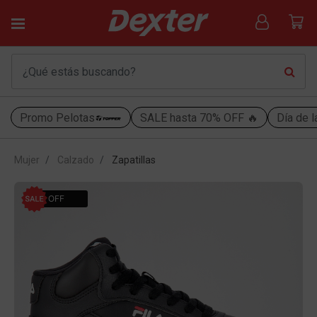
Promo Pelotas
SALE hasta 70% OFF 🔥
Día de l
Mujer
Calzado
Zapatillas
49% OFF