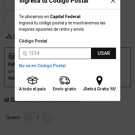
Ingresá tu Código Postal
37.5
38
39
39.5
Te ubicamos en
Capital Federal
.
40
41
41.5
Ingresá tu código postal y te mostraremos las
mejores opciones de retiro y envío.
Probador Virtual
Tabla de talles
Código Postal
USAR
Retiro
Envío
No sé mi Código Postal
(por una sucursal)
(a domicilio)
Seleccioná talle
Seleccioná talle
A todo el país
Envío gratis
¡Retirá Gratis YA!
Consultar stock en sucursales
Cantidad
Quiero
-
+