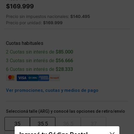
$169.999
Precio sin impuestos nacionales:
$140.495
Precio por unidad:
$169.999
Cuotas habituales
2 Cuotas sin interés de
$85.000
3 Cuotas sin interés de
$56.666
6 Cuotas sin interés de
$28.333
Ver promociones, cuotas y medios de pago
Seleccioná talle (ARG) y conocé las opciones de retiro/envío
35
35.5
36.5
37