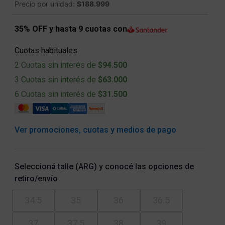
Precio por unidad:
$188.999
35% OFF y hasta 9 cuotas con
Cuotas habituales
2 Cuotas sin interés de
$94.500
3 Cuotas sin interés de
$63.000
6 Cuotas sin interés de
$31.500
Ver promociones, cuotas y medios de pago
Seleccioná talle (ARG) y conocé las opciones de
retiro/envío
34.5
35
36
36.5
37
37.5
38
39