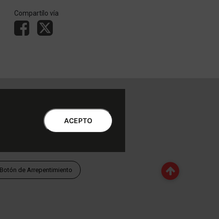
Compartílo vía
ntro de Atención al Cliente
Libro de quejas Online
ACEPTO
WhatsApp | Lu a Vi 9 a 20 | Sa 9 a 17
0810-888-3398 | Lu a Vi 9 a 18 | Sa 9 a 17
Botón de Arrepentimiento