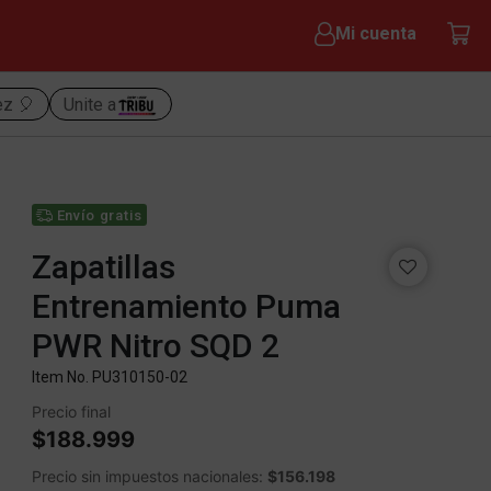
Mi cuenta
ez 🎈
Unite a
Envío gratis
Zapatillas
Entrenamiento Puma
PWR Nitro SQD 2
Item No.
PU310150-02
Precio final
$188.999
Precio sin impuestos nacionales:
$156.198