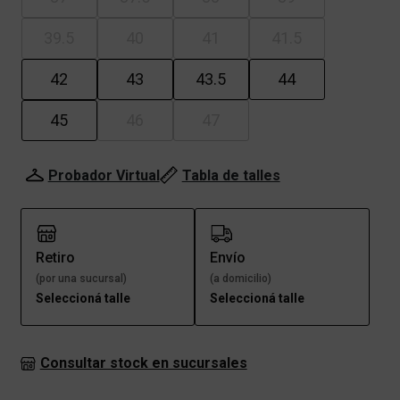
39.5
40
41
41.5
42
43
43.5
44
45
46
47
Probador Virtual
Tabla de talles
Retiro
Envío
(por una sucursal)
(a domicilio)
Seleccioná talle
Seleccioná talle
Consultar stock en sucursales