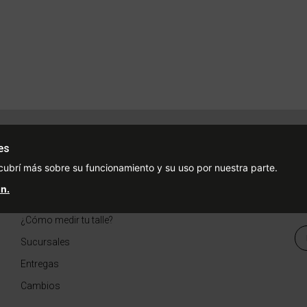
Ayuda
Redes Sociales
Ce
es
Condiciones de pago
Facebook
cubrí más sobre su funcionamiento y su uso por nuestra parte.
Preguntas Frecuentes
Instagram
n.
¿Cómo comprar?
¿Cómo medir tu talle?
Sucursales
Entregas
Cambios