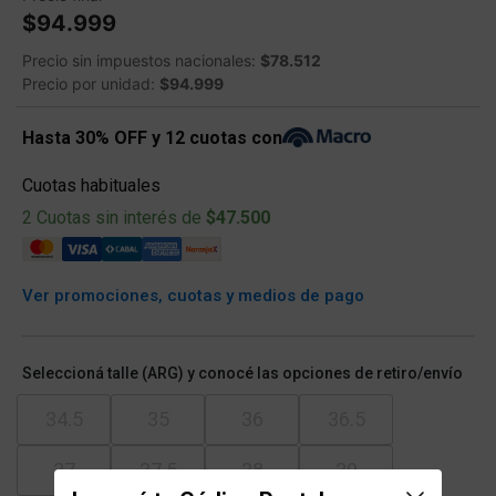
$94.999
Precio sin impuestos nacionales:
$78.512
Precio por unidad:
$94.999
Hasta 30% OFF y 12 cuotas con
Cuotas habituales
2 Cuotas sin interés de
$47.500
Ver promociones, cuotas y medios de pago
Seleccioná talle (ARG) y conocé las opciones de retiro/envío
34.5
35
36
36.5
37
37.5
38
39