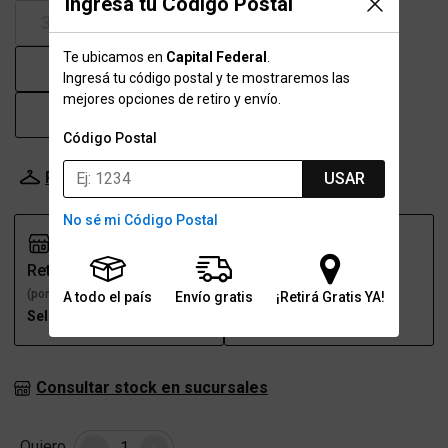
Ingresá tu Código Postal
39.5
40
41
41.5
Te ubicamos en
Capital Federal
.
42
43
43.5
44
Ingresá tu código postal y te mostraremos las
mejores opciones de retiro y envío.
45
46
47
Código Postal
Probador Virtual
Tabla de talles
USAR
No sé mi Código Postal
Retiro
Envío
(por una sucursal)
(a domicilio)
A todo el país
Envío gratis
¡Retirá Gratis YA!
Seleccioná talle
Seleccioná talle
Consultar stock en sucursales
Cantidad
Quiero
-
+