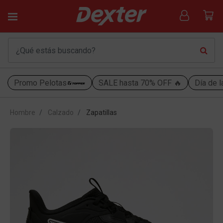
Promo Pelotas
SALE hasta 70% OFF 🔥
Día de l
Hombre
Calzado
Zapatillas