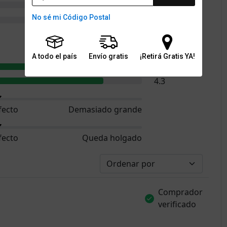
1
No sé mi Código Postal
3
4.6
A todo el país
Envío gratis
¡Retirá Gratis YA!
4.4
4.3
fecto
Demasiado grande
fecto
Queda holgado
Comprador
verificado