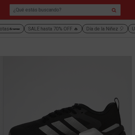
otas
SALE hasta 70% OFF 🔥
Día de la Niñez 🎈
U