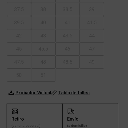
37.5
38
38.5
39
39.5
40
41
41.5
42
43
43.5
44
45
45.5
46
47
47.5
48
48.5
49
50
51
Probador Virtual
Tabla de talles
Retiro
Envío
(por una sucursal)
(a domicilio)