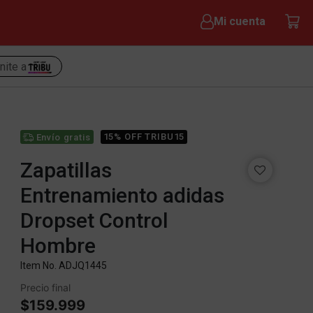
Mi cuenta
nite a
15% OFF TRIBU15
Envío gratis
Zapatillas
Entrenamiento adidas
Dropset Control
Hombre
Item No.
ADJQ1445
Precio final
$159.999