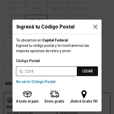
37
37.5
38-38.5
39
39.5
40-40.5
41
41.5
Ingresá tu Código Postal
42-42.5
43
43.5
44
Te ubicamos en
Capital Federal
.
44.5
45-45.5
46
46.5
Ingresá tu código postal y te mostraremos las
mejores opciones de retiro y envío.
47
47.5
48.5
49.5
Código Postal
50.5
51.5
USAR
No sé mi Código Postal
Probador Virtual
Tabla de talles
A todo el país
Envío gratis
¡Retirá Gratis YA!
Retiro
Envío
(por una sucursal)
(a domicilio)