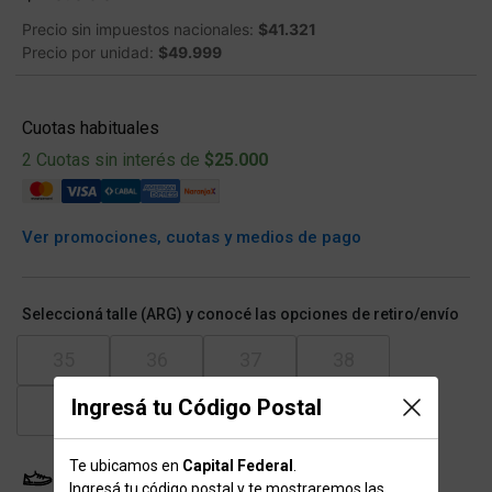
Precio sin impuestos nacionales:
$41.321
Precio por unidad:
$49.999
Cuotas habituales
2 Cuotas sin interés de
$25.000
Ver promociones, cuotas y medios de pago
Seleccioná talle (ARG) y conocé las opciones de retiro/envío
35
36
37
38
Ingresá tu Código Postal
39
40
Te ubicamos en
Capital Federal
.
Probador Virtual
Tabla de talles
Ingresá tu código postal y te mostraremos las