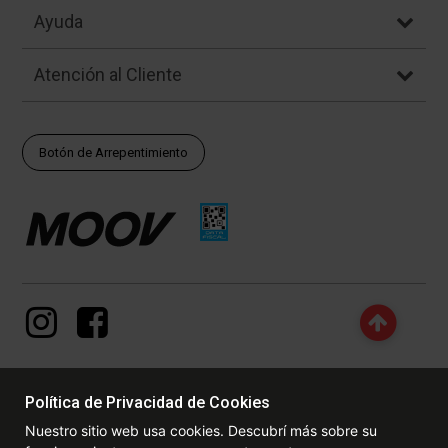
Ayuda
Atención al Cliente
Botón de Arrepentimiento
Política de Privacidad de Cookies
© Copyright - 2017 - 2026 www.dexter.com.ar, TODOS LOS
Nuestro sitio web usa cookies. Descubrí más sobre su
DERECHOS RESERVADOS. Las fotos contenidas en este site, el