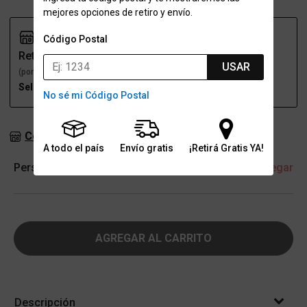
mejores opciones de retiro y envío.
Código Postal
Retiro
Envío
USAR
(por una sucursal)
(a domicilio)
Seleccioná talle
Seleccioná talle
No sé mi Código Postal
Consultar stock en sucursales
A todo el país
Envío gratis
¡Retirá Gratis YA!
Personalización
+ Agregar
AGREGAR AL CARRITO
Descripción