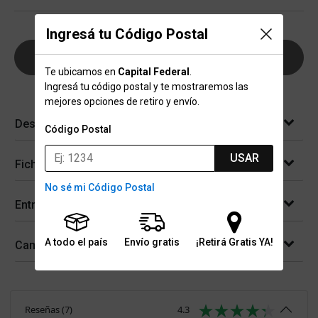
Ingresá tu Código Postal
AGREGAR AL CARRITO
Te ubicamos en
Capital Federal
.
Ingresá tu código postal y te mostraremos las
mejores opciones de retiro y envío.
Descripción
Código Postal
USAR
Ficha técnica
No sé mi Código Postal
Entregas
A todo el país
Envío gratis
¡Retirá Gratis YA!
Cambios y devoluciones
Reseñas
(
7
)
4.3