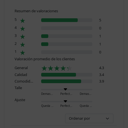
Resumen de valoraciones
5
5
4
0
3
1
2
1
1
0
Valoración promedio de los clientes
General
4.3
Calidad
3.4
Comodidad
3.9
Talle
Demasiado pequeño
Perfecto
Demasiado grande
Ajuste
Queda ajustado
Perfecto
Queda holgado