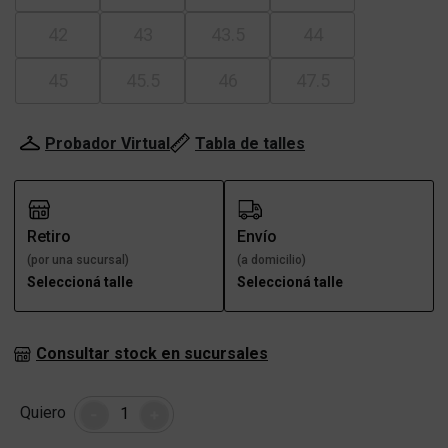
42
43
43.5
44
45
45.5
46
47.5
Probador Virtual
Tabla de talles
Retiro
Envío
(por una sucursal)
(a domicilio)
Seleccioná talle
Seleccioná talle
Consultar stock en sucursales
Cantidad
Quiero
-
+