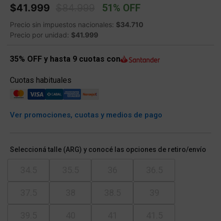
Price reduced from
to
$41.999
$84.999
51% OFF
Precio sin impuestos nacionales:
$34.710
Precio por unidad:
$41.999
35% OFF y hasta 9 cuotas con
Cuotas habituales
Ver promociones, cuotas y medios de pago
Seleccioná talle (ARG) y conocé las opciones de retiro/envío
34.5
35.5
36
36.5
37.5
38
38.5
39
39.5
40
41
41.5