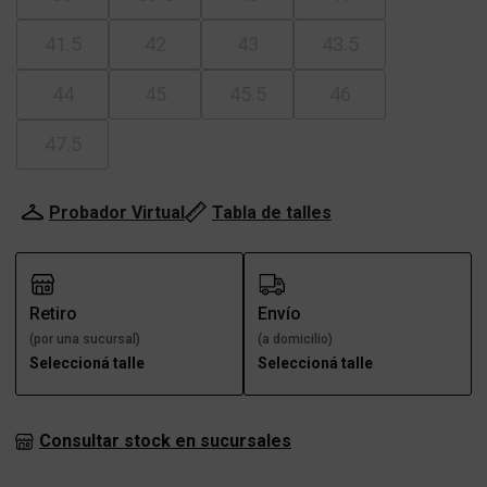
41.5
42
43
43.5
44
45
45.5
46
47.5
Probador Virtual
Tabla de talles
Retiro
Envío
(por una sucursal)
(a domicilio)
Seleccioná talle
Seleccioná talle
Consultar stock en sucursales