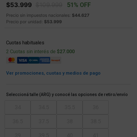
Price reduced from
to
$53.999
$109.999
51% OFF
Precio sin impuestos nacionales:
$44.627
Precio por unidad:
$53.999
Cuotas habituales
2 Cuotas sin interés de
$27.000
Ver promociones, cuotas y medios de pago
Seleccioná talle (ARG) y conocé las opciones de retiro/envío
34
34.5
35.5
36
36.5
37.5
38
38.5
39
39.5
40
41