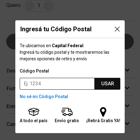
Cantidad
Quiero
-
+
Ingresá tu Código Postal
AGREGAR AL CARRITO
Te ubicamos en
Capital Federal
.
Ingresá tu código postal y te mostraremos las
mejores opciones de retiro y envío.
Descripción
Código Postal
USAR
Ficha técnica
No sé mi Código Postal
Entregas
A todo el país
Envío gratis
¡Retirá Gratis YA!
Cambios y devoluciones