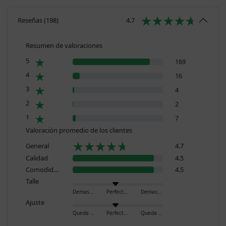
Reseñas
(
198
)
4.7
Resumen de valoraciones
5
169
4
16
3
4
2
2
1
7
Valoración promedio de los clientes
General
4.7
Calidad
4.5
Comodidad
4.5
Talle
Demasiado pequeño
Perfecto
Demasiado grande
Ajuste
Queda ajustado
Perfecto
Queda holgado