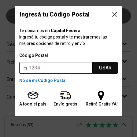
Ingresá tu Código Postal
AGREGAR AL CARRITO
Te ubicamos en
Capital Federal
.
Ingresá tu código postal y te mostraremos las
mejores opciones de retiro y envío.
Descripción
Código Postal
Ficha técnica
USAR
Entregas
No sé mi Código Postal
Cambios y devoluciones
A todo el país
Envío gratis
¡Retirá Gratis YA!
Reseñas
(
33
)
4.9