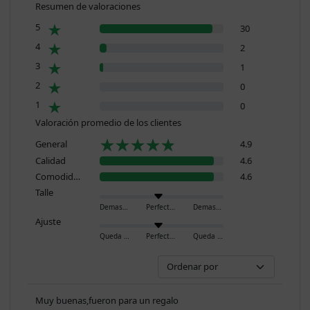
Resumen de valoraciones
5
30
4
2
3
1
2
0
1
0
Valoración promedio de los clientes
General
4.9
Calidad
4.6
Comodidad
4.6
Talle
Demasiado pequeño
Perfecto
Demasiado grande
Ajuste
Queda ajustado
Perfecto
Queda holgado
Muy buenas,fueron para un regalo