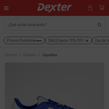
Promo Pelotas
SALE hasta 70% OFF 🔥
Día de l
Hombre
Calzado
Zapatillas