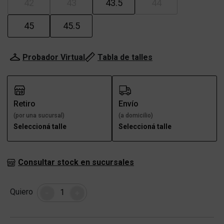
42
43
43.5
44
45
45.5
Probador Virtual
Tabla de talles
Retiro
Envío
(por una sucursal)
(a domicilio)
Seleccioná talle
Seleccioná talle
Consultar stock en sucursales
Cantidad
Quiero
-
+