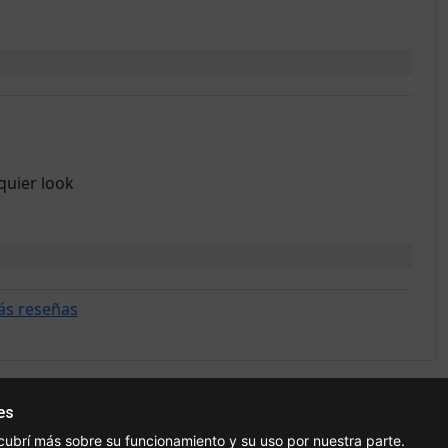
quier look
ás reseñas
es
Ayuda
Redes Sociales
Ce
cubrí más sobre su funcionamiento y su uso por nuestra parte.