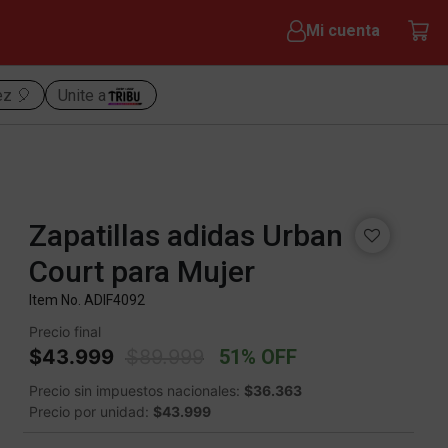
Mi cuenta
ez 🎈
Unite a
Zapatillas adidas Urban
Court para Mujer
Item No.
ADIF4092
Precio final
Price reduced from
to
$43.999
$89.999
51% OFF
Precio sin impuestos nacionales:
$36.363
Precio por unidad:
$43.999