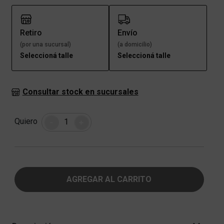
Retiro
Envío
(por una sucursal)
(a domicilio)
Seleccioná talle
Seleccioná talle
Consultar stock en sucursales
Cantidad
Quiero
-
+
AGREGAR AL CARRITO