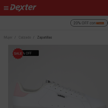
20% OFF con
Mujer
Calzado
Zapatillas
51% OFF