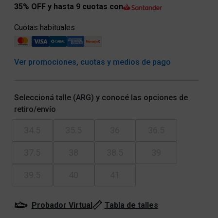
35% OFF y hasta 9 cuotas con
Cuotas habituales
Ver promociones, cuotas y medios de pago
Seleccioná talle (ARG) y conocé las opciones de
retiro/envío
34.5
35.5
36
36.5
37.5
38
38.5
39
39.5
40
41
Probador Virtual
Tabla de talles