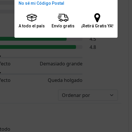
0
No sé mi Código Postal
0
A todo el país
Envío gratis
¡Retirá Gratis YA!
4.8
4.5
4.8
fecto
Demasiado grande
fecto
Queda holgado
 todo