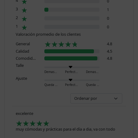
4
0
3
1
2
0
1
0
Valoración promedio de los clientes
General
4.8
Calidad
4.5
Comodidad
4.8
Talle
Demasiado pequeño
Perfecto
Demasiado grande
Ajuste
Queda ajustado
Perfecto
Queda holgado
excelente
muy cómodas y prácticas para el día a dia, va con todo