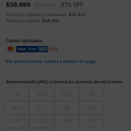
Price reduced from
to
$38.999
$79.999
51% OFF
Precio sin impuestos nacionales:
$32.231
Precio por unidad:
$38.999
Cuotas habituales
Ver promociones, cuotas y medios de pago
Seleccioná talle (ARG) y conocé las opciones de retiro/envío
34
34.5
35.5
36
36.5
37.5
38
38.5
39
39.5
40
41