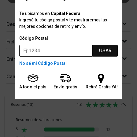
Te ubicamos en
Capital Federal
.
Ingresá tu código postal y te mostraremos las
Descripción
mejores opciones de retiro y envío.
Código Postal
Ficha técnica
USAR
Entregas
No sé mi Código Postal
Cambios y devoluciones
A todo el país
Envío gratis
¡Retirá Gratis YA!
Reseñas
(
13
)
4.8
Resumen de valoraciones
5
12