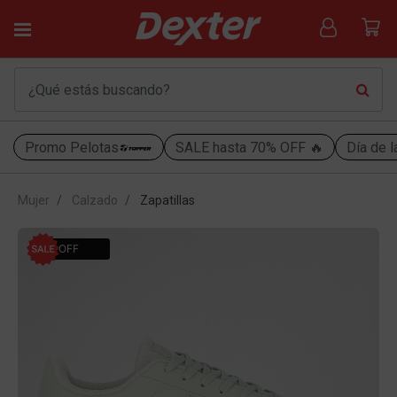
Promo Pelotas
SALE hasta 70% OFF 🔥
Día de l
Mujer
Calzado
Zapatillas
51% OFF