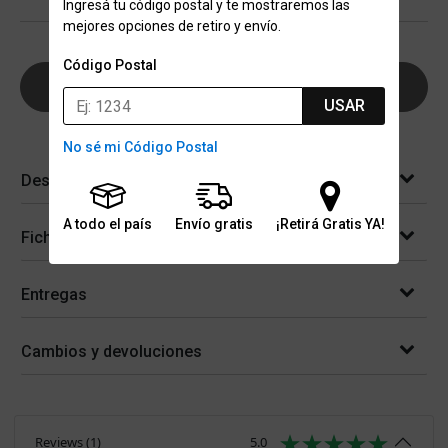
Ingresá tu código postal y te mostraremos las
mejores opciones de retiro y envío.
Código Postal
AGREGAR AL CARRITO
USAR
No sé mi Código Postal
Descripción
A todo el país
Envío gratis
¡Retirá Gratis YA!
Ficha técnica
Entregas
Cambios y devoluciones
Reviews
(
1
)
5.0