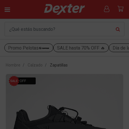
Promo Pelotas
SALE hasta 70% OFF 🔥
Día de l
Hombre
Calzado
Zapatillas
50% OFF