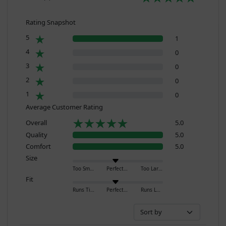
Rating Snapshot
5
1
4
0
3
0
2
0
1
0
Average Customer Rating
Overall
5.0
Quality
5.0
Comfort
5.0
Size
Too Small
Perfect
Too Large
Fit
Runs Tight
Perfect
Runs Loose