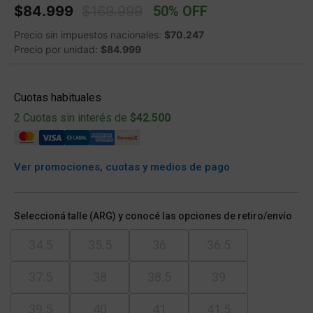
Price reduced from
to
$84.999
$169.999
50% OFF
Precio sin impuestos nacionales:
$70.247
Precio por unidad:
$84.999
Cuotas habituales
2 Cuotas sin interés de
$42.500
Ver promociones, cuotas y medios de pago
Seleccioná talle (ARG) y conocé las opciones de retiro/envío
34.5
35.5
36
36.5
37.5
38
38.5
39
39.5
40
41
41.5