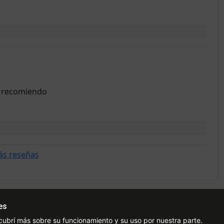
os recomiendo
ás reseñas
es
Ayuda
Redes Sociales
Ce
cubrí más sobre su funcionamiento y su uso por nuestra parte.