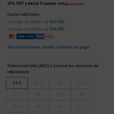
35% OFF y hasta 9 cuotas con
Cuotas habituales
2 Cuotas sin interés de
$67.500
3 Cuotas sin interés de
$45.000
Ver promociones, cuotas y medios de pago
Seleccioná talle (ARG) y conocé las opciones de
retiro/envío
34.5
35.5
36
36.5
37.5
38
38.5
39
39.5
40
41
41.5