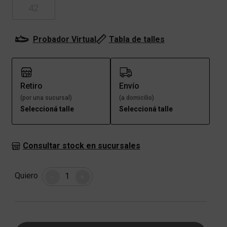
42
Probador Virtual
Tabla de talles
Retiro
Envío
(por una sucursal)
(a domicilio)
Seleccioná talle
Seleccioná talle
Consultar stock en sucursales
Cantidad
Quiero
-
+