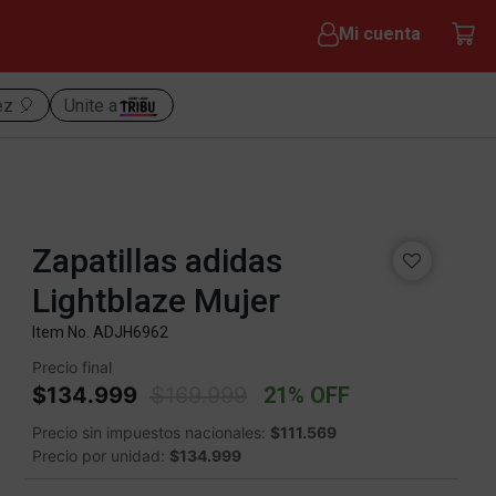
Mi cuenta
ez 🎈
Unite a
Zapatillas adidas
Lightblaze Mujer
Item No.
ADJH6962
Precio final
Price reduced from
to
$134.999
$169.999
21% OFF
Precio sin impuestos nacionales:
$111.569
Precio por unidad:
$134.999