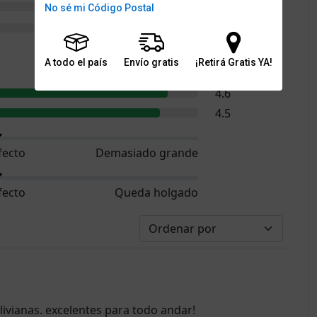
1
No sé mi Código Postal
0
A todo el país
Envío gratis
¡Retirá Gratis YA!
4.7
4.6
4.5
fecto
Demasiado grande
fecto
Queda holgado
ivianas. excelentes para todo andar!