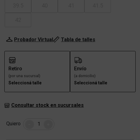
39.5
40
41
41.5
42
Probador Virtual
Tabla de talles
Retiro
Envío
(por una sucursal)
(a domicilio)
Seleccioná talle
Seleccioná talle
Consultar stock en sucursales
Cantidad
Quiero
-
+