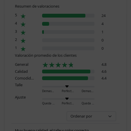
Resumen de valoraciones
5
24
4
4
3
1
2
0
1
0
Valoración promedio de los clientes
General
4.8
Calidad
4.6
Comodidad
4.4
Talle
Demasiado pequeño
Perfecto
Demasiado grande
Ajuste
Queda ajustado
Perfecto
Queda holgado
Muy buena calidad, el talle y color correcto