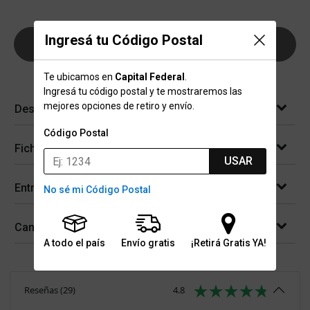
Ingresá tu Código Postal
AGREGAR AL CARRITO
Te ubicamos en
Capital Federal
.
Ingresá tu código postal y te mostraremos las
mejores opciones de retiro y envío.
Descripción
Código Postal
Ficha técnica
USAR
Entregas
No sé mi Código Postal
Cambios y devoluciones
A todo el país
Envío gratis
¡Retirá Gratis YA!
Reseñas
(
29
)
4.8