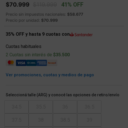
Price reduced from
to
$70.999
$119.999
41% OFF
Precio sin impuestos nacionales:
$58.677
Precio por unidad:
$70.999
35% OFF y hasta 9 cuotas con
Cuotas habituales
2 Cuotas sin interés de
$35.500
Ver promociones, cuotas y medios de pago
Seleccioná talle (ARG) y conocé las opciones de retiro/envío
34.5
35.5
36
36.5
37.5
38
38.5
39