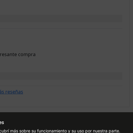
eresante compra
ás reseñas
es
Ayuda
Redes Sociales
Ce
cubrí más sobre su funcionamiento y su uso por nuestra parte.