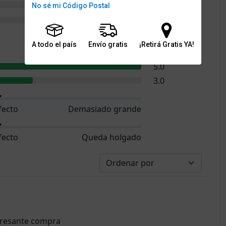
0
No sé mi Código Postal
0
A todo el país
Envío gratis
¡Retirá Gratis YA!
5.0
5.0
3.0
fecto
Demasiado grande
fecto
Queda holgado
eresante compra