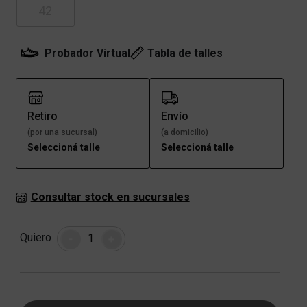
42
Probador Virtual
Tabla de talles
Retiro
Envío
(por una sucursal)
(a domicilio)
Seleccioná talle
Seleccioná talle
Consultar stock en sucursales
Cantidad
Quiero
-
+