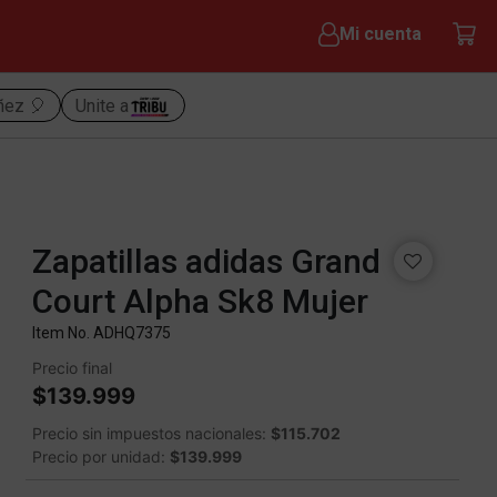
Mi cuenta
iñez 🎈
Unite a
Zapatillas adidas Grand
Court Alpha Sk8 Mujer
Item No.
ADHQ7375
Precio final
$139.999
Precio sin impuestos nacionales:
$115.702
Precio por unidad:
$139.999