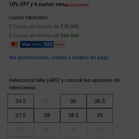
10% OFF y 6 cuotas con
Cuotas habituales
2 Cuotas sin interés de
$70.000
3 Cuotas sin interés de
$46.666
Ver promociones, cuotas y medios de pago
Seleccioná talle (ARG) y conocé las opciones de
retiro/envío
34.5
35.5
36
36.5
37.5
38
38.5
39
39.5
40
41
41.5