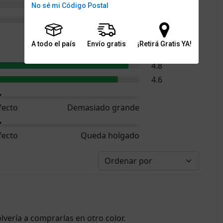
0
No sé mi Código Postal
0
A todo el país
Envío gratis
¡Retirá Gratis YA!
4.9
4.8
4.6
fecto
Demasiado grande
fecto
Queda holgado
vería a comprarlas en otro color.