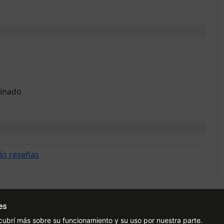
cinado
ás reseñas
es
Ayuda
Redes Sociales
Ce
cubrí más sobre su funcionamiento y su uso por nuestra parte.