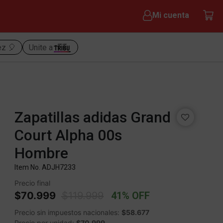
Mi cuenta
ez 🎈
Unite a
Zapatillas adidas Grand
Court Alpha 00s
Hombre
Item No.
ADJH7233
Precio final
Price reduced from
to
$70.999
$119.999
41% OFF
Precio sin impuestos nacionales:
$58.677
Precio por unidad:
$70.999