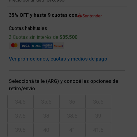
35% OFF y hasta 9 cuotas con
Cuotas habituales
2 Cuotas sin interés de
$35.500
Ver promociones, cuotas y medios de pago
Seleccioná talle (ARG) y conocé las opciones de
retiro/envío
34.5
35.5
36
36.5
37.5
38
38.5
39
39.5
40
41
41.5