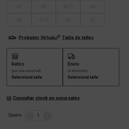
42
43
43.5
44
45
45.5
46
47
Probador Virtual
Tabla de talles
Retiro
Envío
(por una sucursal)
(a domicilio)
Seleccioná talle
Seleccioná talle
Consultar stock en sucursales
Cantidad
Quiero
-
+