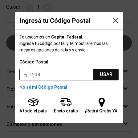
Cantidad
Quiero
-
+
Ingresá tu Código Postal
Te ubicamos en
Capital Federal
.
AGREGAR AL CARRITO
Ingresá tu código postal y te mostraremos las
mejores opciones de retiro y envío.
Código Postal
Descripción
USAR
No sé mi Código Postal
Ficha técnica
Entregas
A todo el país
Envío gratis
¡Retirá Gratis YA!
Cambios y devoluciones