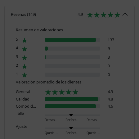
Reseñas
(
149
)
4.9
Resumen de valoraciones
5
137
4
9
3
3
2
0
1
0
Valoración promedio de los clientes
General
4.9
Calidad
4.8
Comodidad
4.6
Talle
Demasiado pequeño
Perfecto
Demasiado grande
Ajuste
Queda ajustado
Perfecto
Queda holgado