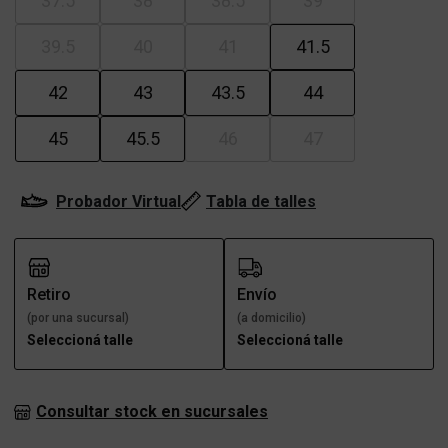
37.5
38
38.5
39
39.5
40
41
41.5
42
43
43.5
44
45
45.5
46
47
Probador Virtual
Tabla de talles
Retiro
Envío
(por una sucursal)
(a domicilio)
Seleccioná talle
Seleccioná talle
Consultar stock en sucursales