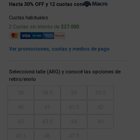
Hasta 30% OFF y 12 cuotas con
Cuotas habituales
2 Cuotas sin interés de
$27.000
Ver promociones, cuotas y medios de pago
Seleccioná talle (ARG) y conocé las opciones de
retiro/envío
38
38.5
39
39.5
40
41
41.5
42
43
43.5
44
45
45.5
46
47.5