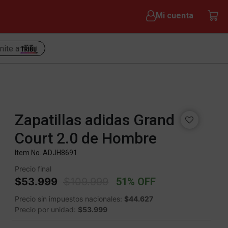
Mi cuenta
nite a
Zapatillas adidas Grand
Court 2.0 de Hombre
Item No.
ADJH8691
Precio final
Price reduced from
to
$53.999
$109.999
51% OFF
Precio sin impuestos nacionales:
$44.627
Precio por unidad:
$53.999