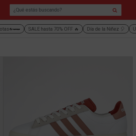
otas
SALE hasta 70% OFF 🔥
Día de la Niñez 🎈
U