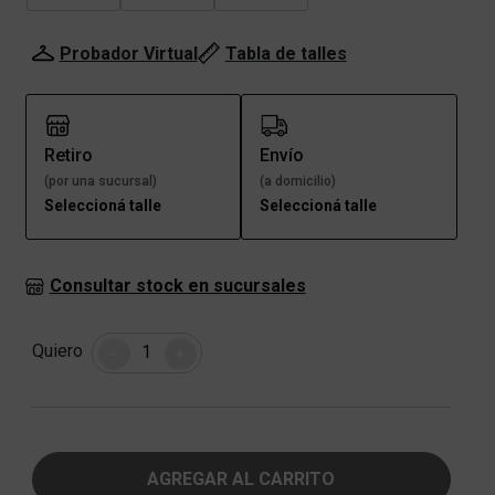
Probador Virtual
Tabla de talles
Retiro
Envío
(por una sucursal)
(a domicilio)
Seleccioná talle
Seleccioná talle
Consultar stock en sucursales
Cantidad
Quiero
-
+
AGREGAR AL CARRITO