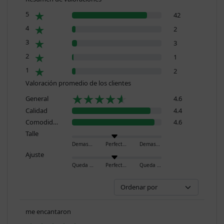
5
42
4
2
3
3
2
1
1
2
Valoración promedio de los clientes
General
4.6
Calidad
4.4
Comodidad
4.6
Talle
Demasiado pequeño
Perfecto
Demasiado grande
Ajuste
Queda ajustado
Perfecto
Queda holgado
me encantaron