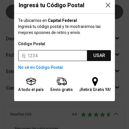
Ingresá tu Código Postal
AGREGAR AL CARRITO
Te ubicamos en
Capital Federal
.
Ingresá tu código postal y te mostraremos las
mejores opciones de retiro y envío.
Descripción
Código Postal
Ficha técnica
USAR
No sé mi Código Postal
Entregas
Cambios y devoluciones
A todo el país
Envío gratis
¡Retirá Gratis YA!
Reseñas
(
50
)
4.6
Resumen de valoraciones