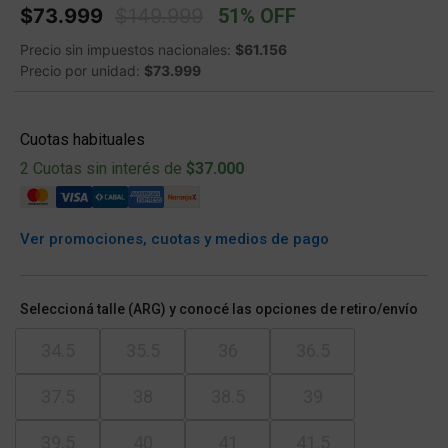
Price reduced from
to
$73.999
$149.999
51% OFF
Precio sin impuestos nacionales:
$61.156
Precio por unidad:
$73.999
Cuotas habituales
2 Cuotas sin interés de
$37.000
Ver promociones, cuotas y medios de pago
Seleccioná talle (ARG) y conocé las opciones de retiro/envío
34.5
35.5
36
36.5
37.5
38
38.5
39
39.5
40
41
41.5