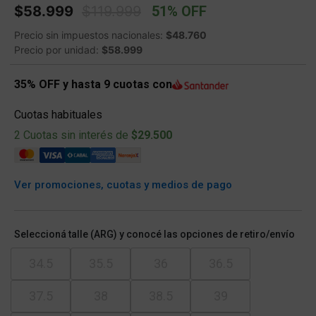
Price reduced from
to
$58.999
$119.999
51% OFF
Precio sin impuestos nacionales:
$48.760
Precio por unidad:
$58.999
35% OFF y hasta 9 cuotas con
Cuotas habituales
2 Cuotas sin interés de
$29.500
Ver promociones, cuotas y medios de pago
Seleccioná talle (ARG) y conocé las opciones de retiro/envío
34.5
35.5
36
36.5
37.5
38
38.5
39