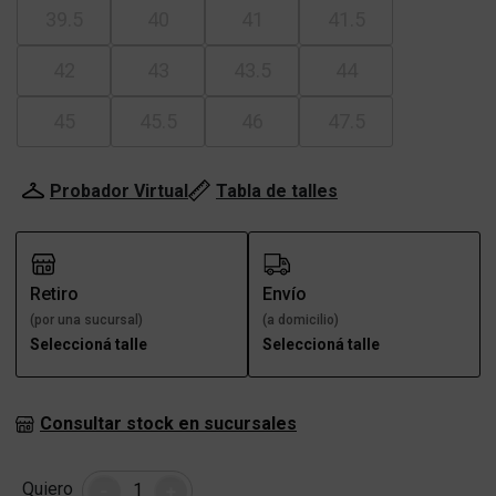
39.5
40
41
41.5
42
43
43.5
44
45
45.5
46
47.5
Probador Virtual
Tabla de talles
Retiro
Envío
(por una sucursal)
(a domicilio)
Seleccioná talle
Seleccioná talle
Consultar stock en sucursales
Cantidad
Quiero
-
+