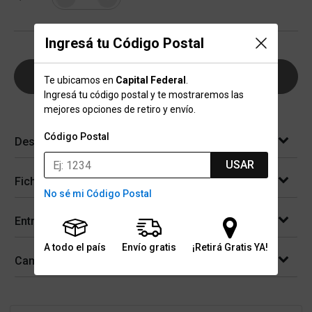
Ingresá tu Código Postal
AGREGAR AL CARRITO
Te ubicamos en
Capital Federal
.
Ingresá tu código postal y te mostraremos las
mejores opciones de retiro y envío.
Código Postal
Descripción
USAR
Ficha técnica
No sé mi Código Postal
Entregas
A todo el país
Envío gratis
¡Retirá Gratis YA!
Cambios y devoluciones