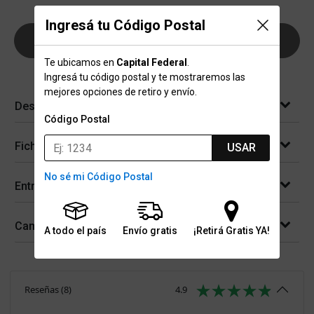
Ingresá tu Código Postal
AGREGAR AL CARRITO
Te ubicamos en
Capital Federal
.
Ingresá tu código postal y te mostraremos las
mejores opciones de retiro y envío.
Descripción
Código Postal
Ficha técnica
USAR
No sé mi Código Postal
Entregas
Cambios y devoluciones
A todo el país
Envío gratis
¡Retirá Gratis YA!
Reseñas
(
8
)
4.9