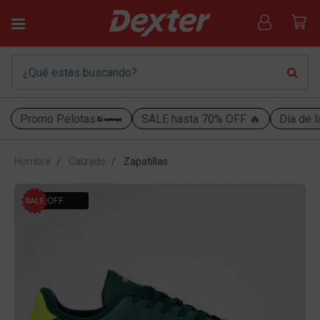
Promo Pelotas
SALE hasta 70% OFF 🔥
Día de l
Hombre
Calzado
Zapatillas
51% OFF