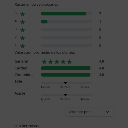
Resumen de valoraciones
5
7
4
1
3
0
2
0
1
0
Valoración promedio de los clientes
General
4.9
Calidad
4.8
Comodidad
4.8
Talle
Demasiado pequeño
Perfecto
Demasiado grande
Ajuste
Queda ajustado
Perfecto
Queda holgado
son hermosas