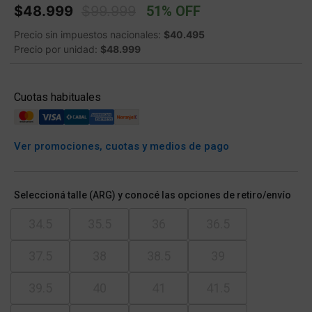
Price reduced from
to
$48.999
$99.999
51% OFF
Precio sin impuestos nacionales:
$40.495
Precio por unidad:
$48.999
Cuotas habituales
Ver promociones, cuotas y medios de pago
Seleccioná talle (ARG) y conocé las opciones de retiro/envío
34.5
35.5
36
36.5
37.5
38
38.5
39
39.5
40
41
41.5