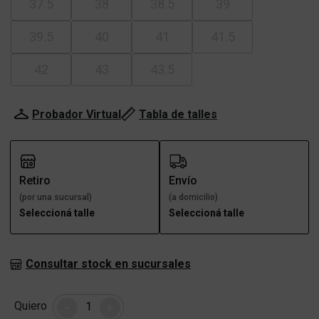
37.5
38
38.5
39
39.5
40
41
41.5
42
43
43.5
Probador Virtual
Tabla de talles
Retiro
Envío
(por una sucursal)
(a domicilio)
Seleccioná talle
Seleccioná talle
Consultar stock en sucursales
Cantidad
Quiero
-
+