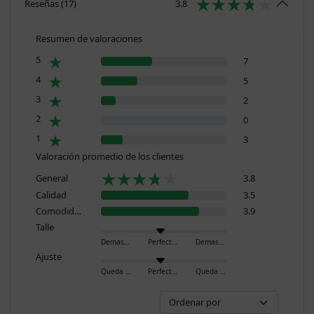
Reseñas
(
17
)
3.8
Resumen de valoraciones
5
7
4
5
3
2
2
0
1
3
Valoración promedio de los clientes
General
3.8
Calidad
3.5
Comodidad
3.9
Talle
Demasiado pequeño
Perfecto
Demasiado grande
Ajuste
Queda ajustado
Perfecto
Queda holgado