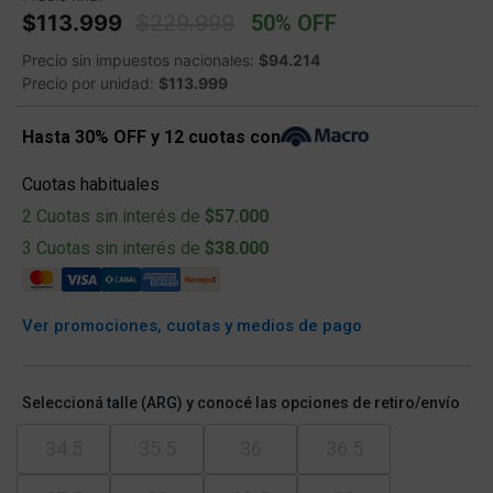
Price reduced from
to
$113.999
$229.999
50% OFF
Precio sin impuestos nacionales:
$94.214
Precio por unidad:
$113.999
Hasta 30% OFF y 12 cuotas con
Cuotas habituales
2 Cuotas sin interés de
$57.000
3 Cuotas sin interés de
$38.000
Ver promociones, cuotas y medios de pago
Seleccioná talle (ARG) y conocé las opciones de retiro/envío
34.5
35.5
36
36.5