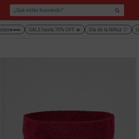
otas
SALE hasta 70% OFF 🔥
Día de la Niñez 🎈
U