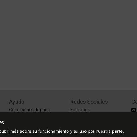
Ayuda
Redes Sociales
Ce
Condiciones de pago
Facebook
Preguntas Frecuentes
Instagram
es
¿Cómo comprar?
cubrí más sobre su funcionamiento y su uso por nuestra parte.