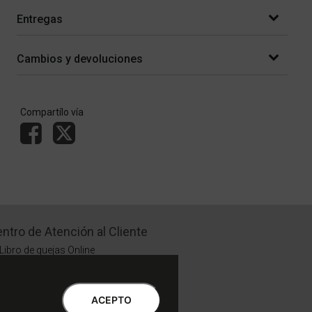
Entregas
Cambios y devoluciones
Compartílo vía
ntro de Atención al Cliente
Libro de quejas Online
WhatsApp | Lu a Vi 9 a 20 | Sa 9 a 17
0810-888-3398 | Lu a Vi 9 a 18 | Sa 9 a 17
ACEPTO