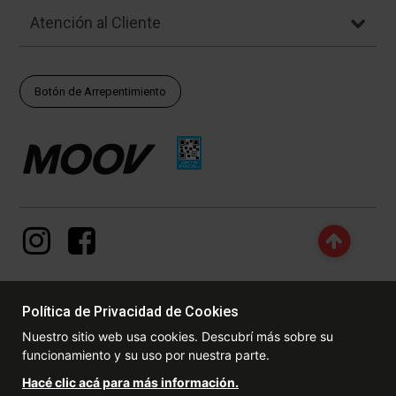
Atención al Cliente
Botón de Arrepentimiento
Política de Privacidad de Cookies
© Copyright - 2017 - 2026 www.dexter.com.ar, TODOS LOS
Nuestro sitio web usa cookies. Descubrí más sobre su
DERECHOS RESERVADOS. Las fotos contenidas en este site, el
funcionamiento y su uso por nuestra parte.
logotipo y las marcas son propiedad de www.dexter.com.ar y/o de
sus respectivos titulares. Está prohibida la reproducción total o
Hacé clic acá para más información.
parcial, sin la expresa autorización de la administradora de la