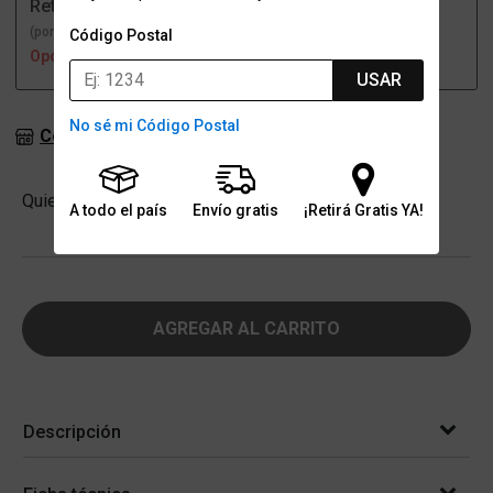
Retiro
Envío
(por una sucursal)
(a domicilio)
Código Postal
Opción no disponible
Opción no disponible
USAR
No sé mi Código Postal
Consultar stock en sucursales
Cantidad
Quiero
-
+
A todo el país
Envío gratis
¡Retirá Gratis YA!
AGREGAR AL CARRITO
Descripción