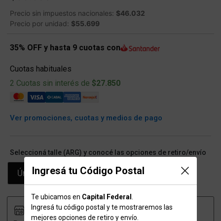
Precio sin impuestos nacionales:
$46.032
Precio por unidad:
$55.699
35% OFF y hasta 9 cuotas con
Cuotas habituales
2 Cuotas sin interés de
$27.850
Ver promociones, cuotas y medios de pago
Seleccioná talle (ARG) y conocé las opciones de retiro/envío
Ingresá tu Código Postal
Único
Te ubicamos en
Capital Federal
.
Ingresá tu código postal y te mostraremos las
mejores opciones de retiro y envío.