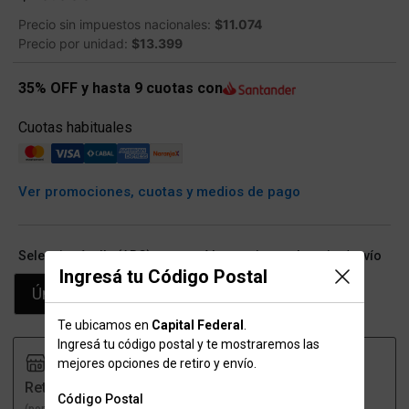
Precio sin impuestos nacionales:
$11.074
Precio por unidad:
$13.399
35% OFF y hasta 9 cuotas con
Cuotas habituales
Ver promociones, cuotas y medios de pago
Seleccioná talle (ARG) y conocé las opciones de retiro/envío
Ingresá tu Código Postal
Único
Te ubicamos en
Capital Federal
.
Ingresá tu código postal y te mostraremos las
mejores opciones de retiro y envío.
Retiro
Envío
Código Postal