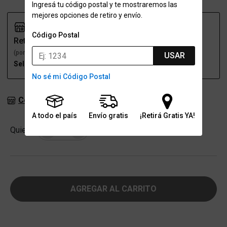
Ingresá tu código postal y te mostraremos las
mejores opciones de retiro y envío.
Código Postal
Retiro
Envío
(por una sucursal)
(a domicilio)
USAR
Seleccioná talle
Seleccioná talle
No sé mi Código Postal
Consultar stock en sucursales
A todo el país
Envío gratis
¡Retirá Gratis YA!
Cantidad
Quiero
-
+
AGREGAR AL CARRITO