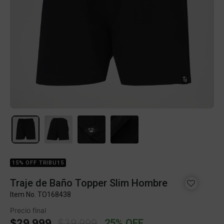
15% OFF TRIBU15
Traje de Baño Topper Slim Hombre
Item No.
TO168438
Precio final
Price reduced from
to
$29.999
$39.999
25% OFF