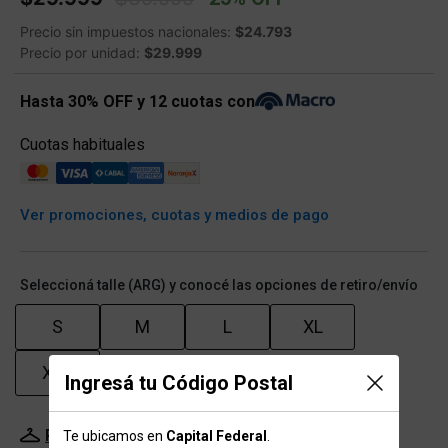
Precio sin impuestos nacionales:
$24.793
Precio por unidad:
$29.999
Hasta 30% OFF y 12 cuotas con
Cuotas habituales
Ver promociones, cuotas y medios de pago
Seleccioná talle (ARG) y conocé las opciones de retiro/envío
S
M
L
XL
XXL
Ingresá tu Código Postal
Probador Virtual
Tabla de talles
Te ubicamos en
Capital Federal
.