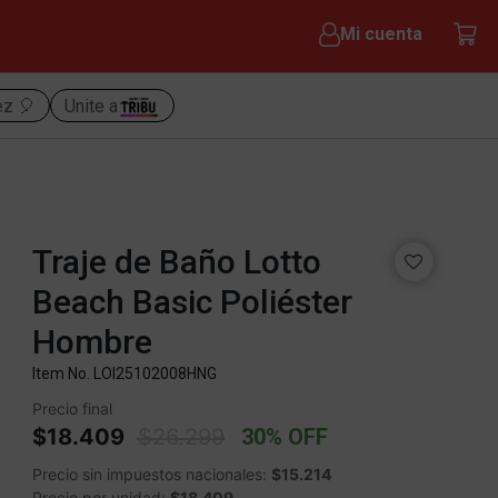
Mi cuenta
ez 🎈
Unite a
Traje de Baño Lotto
Beach Basic Poliéster
Hombre
Item No.
LOI25102008HNG
Precio final
Price reduced from
to
$18.409
$26.299
30% OFF
Precio sin impuestos nacionales:
$15.214
Precio por unidad:
$18.409