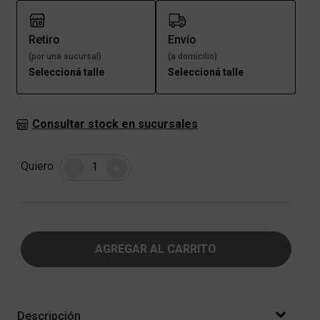
Retiro
Envío
(por una sucursal)
(a domicilio)
Seleccioná talle
Seleccioná talle
Consultar stock en sucursales
Cantidad
Quiero
-
+
AGREGAR AL CARRITO
Descripción