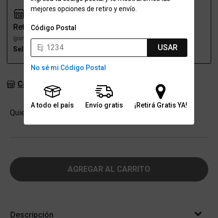
mejores opciones de retiro y envío.
Retiro
Envío
Código Postal
(por una sucursal)
(a domicilio)
USAR
Seleccioná talle
Seleccioná talle
No sé mi Código Postal
Consultar stock en sucursales
A todo el país
Envío gratis
¡Retirá Gratis YA!
Cantidad
Quiero
-
+
AGREGAR AL CARRITO
Descripción