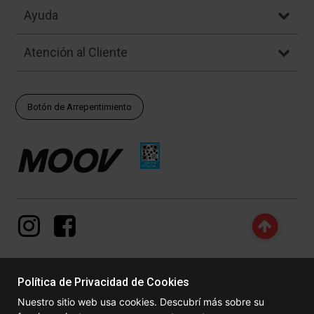
Ayuda
Atención al Cliente
Botón de Arrepentimiento
Política de Privacidad de Cookies
© Copyright - 2017 - 2026 www.dexter.com.ar, TODOS LOS
Nuestro sitio web usa cookies. Descubrí más sobre su
DERECHOS RESERVADOS. Las fotos contenidas en este site, el