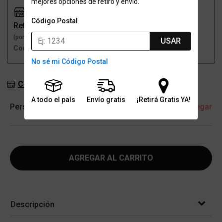
mejores opciones de retiro y envío.
Código Postal
Retiro
Envío
(por una sucursal)
(a domicilio)
USAR
Con stock
Con stock
No sé mi Código Postal
Consultar stock en sucursales
A todo el país
Envío gratis
¡Retirá Gratis YA!
Personalización
+ Agregar
AGREGAR AL CARRITO
Descripción