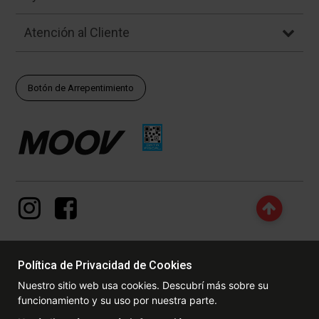
Atención al Cliente
Botón de Arrepentimiento
Política de Privacidad de Cookies
© Copyright - 2017 - 2026 www.dexter.com.ar, TODOS LOS
Nuestro sitio web usa cookies. Descubrí más sobre su
DERECHOS RESERVADOS. Las fotos contenidas en este site, el
funcionamiento y su uso por nuestra parte.
logotipo y las marcas son propiedad de www.dexter.com.ar y/o de
sus respectivos titulares. Está prohibida la reproducción total o