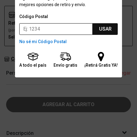
mejores opciones de retiro y envío.
Código Postal
Retiro
Envío
USAR
(por una sucursal)
(a domicilio)
Seleccioná talle
Seleccioná talle
No sé mi Código Postal
Consultar stock en sucursales
A todo el país
Envío gratis
¡Retirá Gratis YA!
Personalización
+ Agregar
AGREGAR AL CARRITO
Descripción