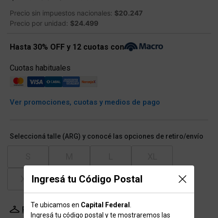
Precio sin impuestos nacionales:
$20.247
Precio por unidad:
$24.499
Hasta 30% OFF y 12 cuotas con
Cuotas habituales
Ver promociones, cuotas y medios de pago
Seleccioná talle (ARG) y conocé las opciones de retiro/envío
S
M
L
XL
Ingresá tu Código Postal
XXL
Te ubicamos en
Capital Federal
.
Probador Virtual
Tabla de talles
Ingresá tu código postal y te mostraremos las