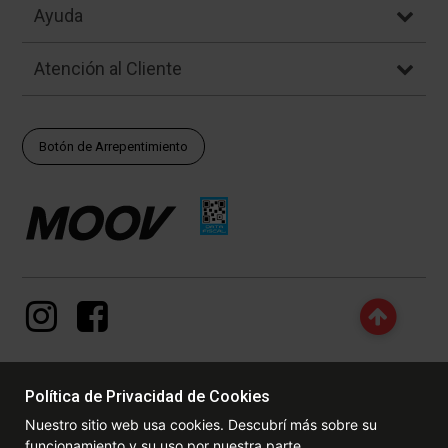
Ayuda
Atención al Cliente
Botón de Arrepentimiento
Política de Privacidad de Cookies
© Copyright - 2017 - 2026 www.dexter.com.ar, TODOS LOS
Nuestro sitio web usa cookies. Descubrí más sobre su
DERECHOS RESERVADOS. Las fotos contenidas en este site, el
funcionamiento y su uso por nuestra parte.