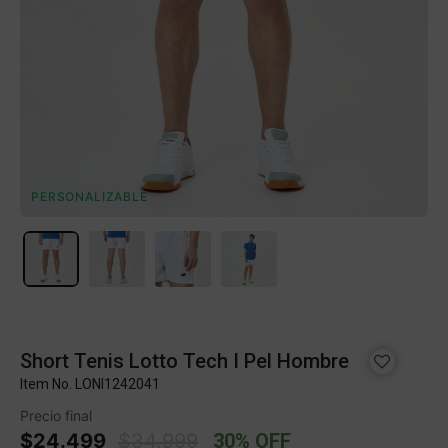
PERSONALIZABLE
Short Tenis Lotto Tech I Pel Hombre
Item No.
LONI1242041
Precio final
Price reduced from
to
$24.499
$34.999
30% OFF