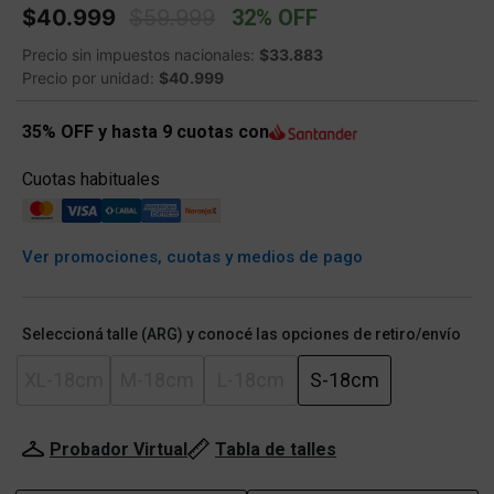
Price reduced from
to
$40.999
$59.999
32% OFF
Precio sin impuestos nacionales:
$33.883
Precio por unidad:
$40.999
35% OFF y hasta 9 cuotas con
Cuotas habituales
Ver promociones, cuotas y medios de pago
Seleccioná talle (ARG) y conocé las opciones de retiro/envío
XL-18cm
M-18cm
L-18cm
S-18cm
Probador Virtual
Tabla de talles