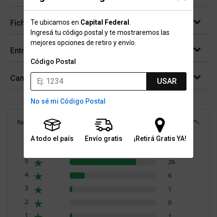
Te ubicamos en
Capital Federal
.
Ficha técnica
Ingresá tu código postal y te mostraremos las
mejores opciones de retiro y envío.
Entregas
Código Postal
Cambios y devoluciones
USAR
No sé mi Código Postal
Reseñas
(
34
)
4.6
A todo el país
Envío gratis
¡Retirá Gratis YA!
Resumen de valoraciones
5
26
4
6
3
1
2
0
1
1