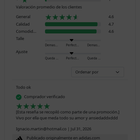
Valoración promedio de los clientes
General
4.6
Calidad
4.7
Comodidad
4.6
Talle
Demasiado pequeño
Perfecto
Demasiado grande
Ajuste
Queda ajustado
Perfecto
Queda holgado
Todo ok
Comprador verificado
[Esta reseña se recopiló como parte de una promoción.]
Vivo por ella que meda todo su amor y ansiedaddxddd
Ignacio.martin@hotmail.co
|
Jul 31, 2026
Publicado originalmente en adidas.com