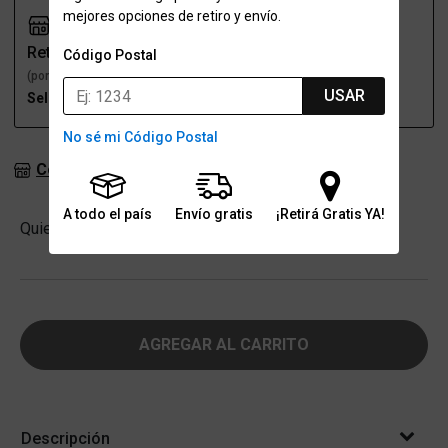
mejores opciones de retiro y envío.
Retiro
Envío
Código Postal
(por una sucursal)
(a domicilio)
USAR
Seleccioná talle
Seleccioná talle
No sé mi Código Postal
Consultar stock en sucursales
A todo el país
Envío gratis
¡Retirá Gratis YA!
Cantidad
Quiero
-
+
AGREGAR AL CARRITO
Descripción