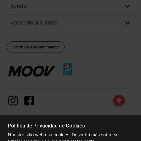
Ayuda
Atención al Cliente
Botón de Arrepentimiento
Política de Privacidad de Cookies
© Copyright - 2017 - 2026 www.dexter.com.ar, TODOS LOS
Nuestro sitio web usa cookies. Descubrí más sobre su
DERECHOS RESERVADOS. Las fotos contenidas en este site, el