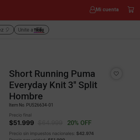
Mi cuenta
ez 🎈
Unite a
Short Running Puma
Everyday Knit 3" Split
Hombre
Item No.
PU526634-01
Precio final
Price reduced from
to
$51.999
$64.999
20% OFF
Precio sin impuestos nacionales:
$42.974
Precio por unidad:
$51.999