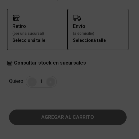
Retiro
Envío
(por una sucursal)
(a domicilio)
Seleccioná talle
Seleccioná talle
Consultar stock en sucursales
Cantidad
Quiero
-
+
AGREGAR AL CARRITO