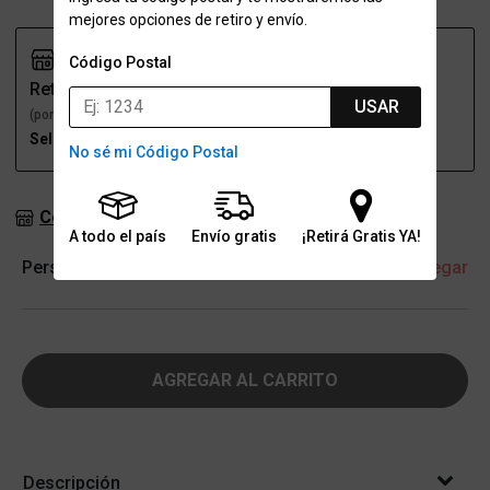
mejores opciones de retiro y envío.
Código Postal
Retiro
Envío
USAR
(por una sucursal)
(a domicilio)
Seleccioná talle
Seleccioná talle
No sé mi Código Postal
Consultar stock en sucursales
A todo el país
Envío gratis
¡Retirá Gratis YA!
Personalización
+ Agregar
AGREGAR AL CARRITO
Descripción