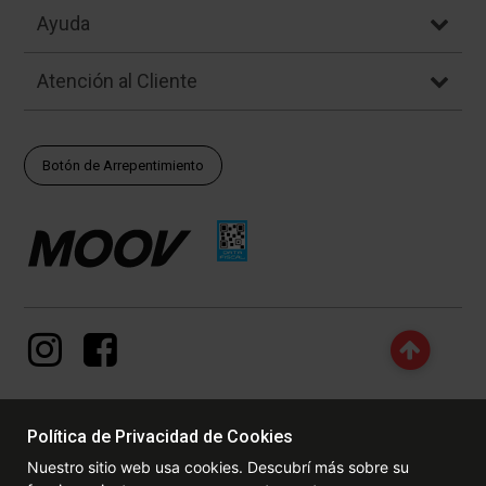
Ayuda
Atención al Cliente
Botón de Arrepentimiento
Política de Privacidad de Cookies
© Copyright - 2017 - 2026 www.dexter.com.ar, TODOS LOS
Nuestro sitio web usa cookies. Descubrí más sobre su
DERECHOS RESERVADOS. Las fotos contenidas en este site, el