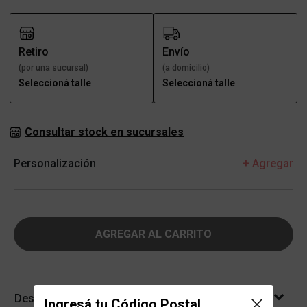
Retiro
Envío
(por una sucursal)
(a domicilio)
Seleccioná talle
Seleccioná talle
Consultar stock en sucursales
Personalización
+ Agregar
AGREGAR AL CARRITO
Descripción
Ingresá tu Código Postal