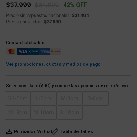
Price reduced from
to
$37.999
$64.999
42% OFF
Precio sin impuestos nacionales:
$31.404
Precio por unidad:
$37.999
Cuotas habituales
Ver promociones, cuotas y medios de pago
Seleccioná talle (ARG) y conocé las opciones de retiro/envío
XS-8cm
L-8cm
M-8cm
S-8cm
XL-8cm
M-10cm
S-10cm
Probador Virtual
Tabla de talles