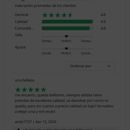
Valoración promedio de los clientes
General
4.6
Calidad
4.9
Comodidad
4.6
Talle
Demasiado pequeño
Perfecto
Demasiado grande
Ajuste
Queda ajustado
Perfecto
Queda holgado
una belleza
me encanto, queda bellisimo, siempre adidas tiene
prendas de excelente calidad, se devolver por como m
queda, pero en cuanto a precio calidad un lujo!! te vuelvo
a elegir una y mil veces!
andy1727
|
Apr 15, 2026