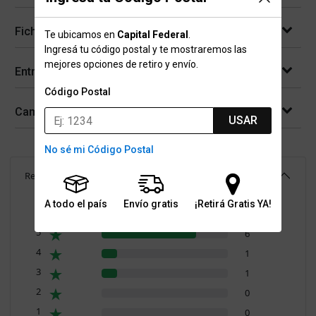
Ficha técnica
Te ubicamos en
Capital Federal
.
Ingresá tu código postal y te mostraremos las
mejores opciones de retiro y envío.
Entregas
Código Postal
Cambios y devoluciones
USAR
No sé mi Código Postal
Reseñas
(
8
)
4.6
A todo el país
Envío gratis
¡Retirá Gratis YA!
Resumen de valoraciones
5
6
4
1
3
1
2
0
1
0