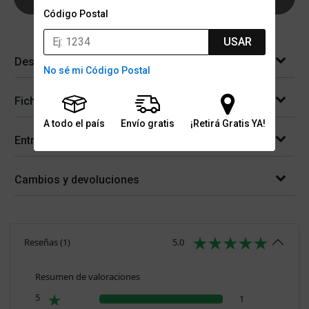
Código Postal
USAR
Descripción
No sé mi Código Postal
Ficha técnica
A todo el país
Envío gratis
¡Retirá Gratis YA!
Entregas
Cambios y devoluciones
Reseñas
(
1
)
5.0
Resumen de valoraciones
5
1