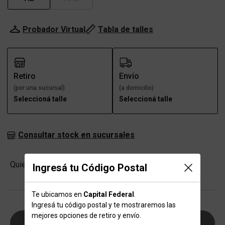
Probador Virtual
Tabla de talles
Retiro
Envío
(por una sucursal)
(a domicilio)
Seleccioná talle
Seleccioná talle
Consultar stock en sucursales
Cantidad
Quiero
-
+
Ingresá tu Código Postal
Te ubicamos en
Capital Federal
.
Ingresá tu código postal y te mostraremos las
mejores opciones de retiro y envío.
AGREGAR AL CARRITO