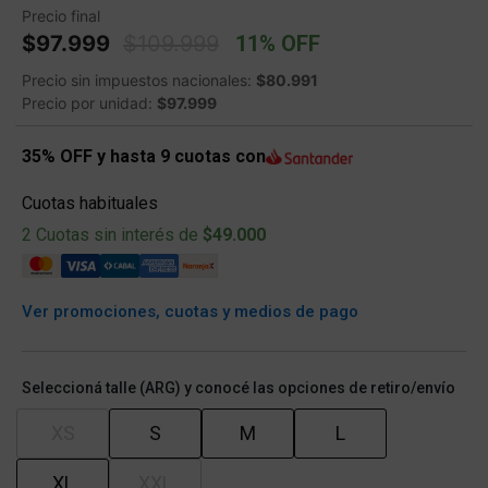
Precio final
Price reduced from
to
$97.999
$109.999
11% OFF
Precio sin impuestos nacionales:
$80.991
Precio por unidad:
$97.999
35% OFF y hasta 9 cuotas con
Cuotas habituales
2 Cuotas sin interés de
$49.000
Ver promociones, cuotas y medios de pago
Seleccioná talle (ARG) y conocé las opciones de retiro/envío
XS
S
M
L
XL
XXL