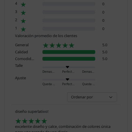
4
0
3
0
2
0
1
0
Valoración promedio de los clientes
General
5.0
Calidad
5.0
Comodidad
5.0
Talle
Demasiado pequeño
Perfecto
Demasiado grande
Ajuste
Queda ajustado
Perfecto
Queda holgado
diseño superlativo!
excelente diseño y calce, combinación de colores única