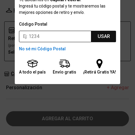
Ingresá tu código postal y te mostraremos las
Probador Virtual
Tabla de talles
mejores opciones de retiro y envío.
Código Postal
USAR
Retiro
Envío
(por una sucursal)
(a domicilio)
No sé mi Código Postal
Seleccioná talle
Seleccioná talle
A todo el país
Envío gratis
¡Retirá Gratis YA!
Consultar stock en sucursales
Personalización
+ Agregar
AGREGAR AL CARRITO