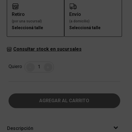
Retiro
Envío
(por una sucursal)
(a domicilio)
Seleccioná talle
Seleccioná talle
Consultar stock en sucursales
Cantidad
Quiero
-
+
AGREGAR AL CARRITO
Descripción