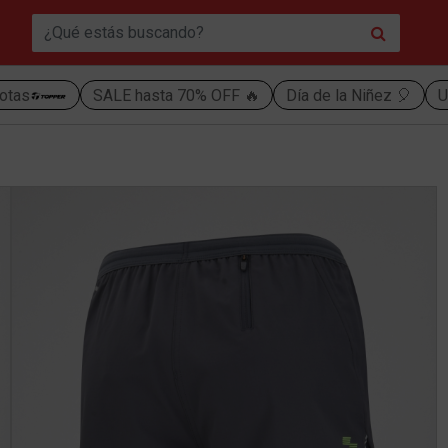
otas
SALE hasta 70% OFF 🔥
Día de la Niñez 🎈
U