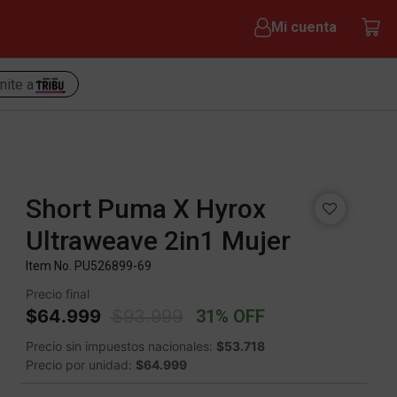
Mi cuenta
nite a
Short Puma X Hyrox
Ultraweave 2in1 Mujer
Item No.
PU526899-69
Precio final
Price reduced from
to
$64.999
$93.999
31% OFF
Precio sin impuestos nacionales:
$53.718
Precio por unidad:
$64.999