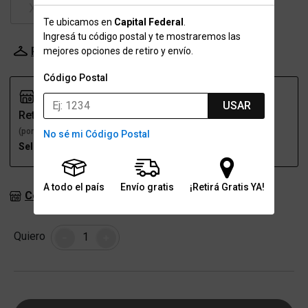
XXL
Te ubicamos en
Capital Federal
.
Ingresá tu código postal y te mostraremos las
Probador Virtual
Tabla de talles
mejores opciones de retiro y envío.
Código Postal
USAR
Retiro
Envío
(por una sucursal)
(a domicilio)
No sé mi Código Postal
Seleccioná talle
Seleccioná talle
A todo el país
Envío gratis
¡Retirá Gratis YA!
Consultar stock en sucursales
Cantidad
Quiero
-
+