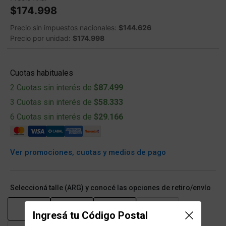
$174.998
Precio sin impuestos nacionales:
$144.626
Precio por unidad:
$174.998
Cuotas habituales
2 Cuotas sin interés de
$87.499
3 Cuotas sin interés de
$58.333
6 Cuotas sin interés de
$29.166
Ver promociones, cuotas y medios de pago
Seleccioná talle (ARG) y conocé las opciones de retiro/envío
S
M
L
XL
Ingresá tu Código Postal