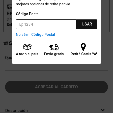
mejores opciones de retiro y envío.
Retiro
Envío
Código Postal
(por una sucursal)
(a domicilio)
USAR
Seleccioná talle
Seleccioná talle
No sé mi Código Postal
Consultar stock en sucursales
A todo el país
Envío gratis
¡Retirá Gratis YA!
Cantidad
Quiero
-
+
AGREGAR AL CARRITO
Descripción