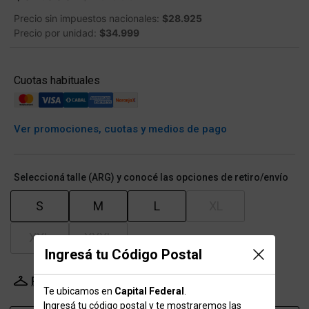
Precio sin impuestos nacionales:
$28.925
Precio por unidad:
$34.999
Cuotas habituales
Ver promociones, cuotas y medios de pago
Seleccioná talle (ARG) y conocé las opciones de retiro/envío
S
M
L
XL
XXL
XXXL
Ingresá tu Código Postal
Probador Virtual
Tabla de talles
Te ubicamos en
Capital Federal
.
Ingresá tu código postal y te mostraremos las