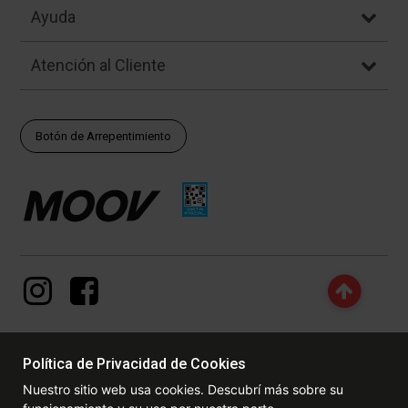
Ayuda
Atención al Cliente
Botón de Arrepentimiento
Política de Privacidad de Cookies
© Copyright - 2017 - 2026 www.dexter.com.ar, TODOS LOS
Nuestro sitio web usa cookies. Descubrí más sobre su
DERECHOS RESERVADOS. Las fotos contenidas en este site, el