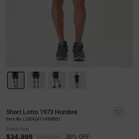
Short Lotto 1973 Hombre
Item No.
LOI04241149MN01
Precio final
Price reduced from
to
$34.999
$49.999
30% OFF