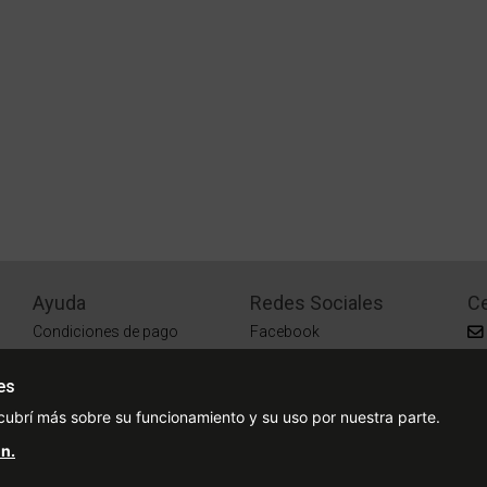
Ayuda
Redes Sociales
Ce
Condiciones de pago
Facebook
Preguntas Frecuentes
Instagram
es
¿Cómo comprar?
cubrí más sobre su funcionamiento y su uso por nuestra parte.
¿Cómo medir tu talle?
n.
Sucursales