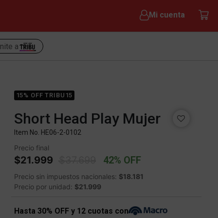
Mi cuenta
nite a
15% OFF TRIBU15
Short Head Play Mujer
Item No.
HE06-2-0102
Precio final
Price reduced from
to
$21.999
$37.699
42% OFF
Precio sin impuestos nacionales:
$18.181
Precio por unidad:
$21.999
Hasta 30% OFF y 12 cuotas con