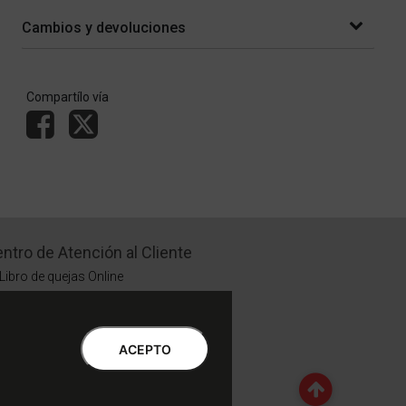
Cambios y devoluciones
Compartílo vía
ntro de Atención al Cliente
Libro de quejas Online
WhatsApp | Lu a Vi 9 a 20 | Sa 9 a 17
0810-888-3398 | Lu a Vi 9 a 18 | Sa 9 a 17
ACEPTO
Botón de Arrepentimiento