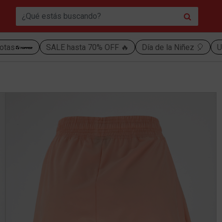
otas
SALE hasta 70% OFF 🔥
Día de la Niñez 🎈
U