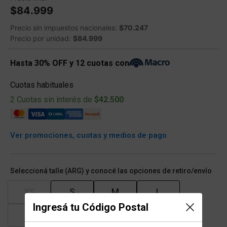
$84.999
Precio sin impuestos nacionales:
$70.247
Precio por unidad:
$84.999
Hasta 30% OFF y 12 cuotas con
Cuotas habituales
2 Cuotas sin interés de
$42.500
Ver promociones, cuotas y medios de pago
Seleccioná talle (ARG) y conocé las opciones de retiro/envío
XS
S
M
L
Ingresá tu Código Postal
XL
XXL