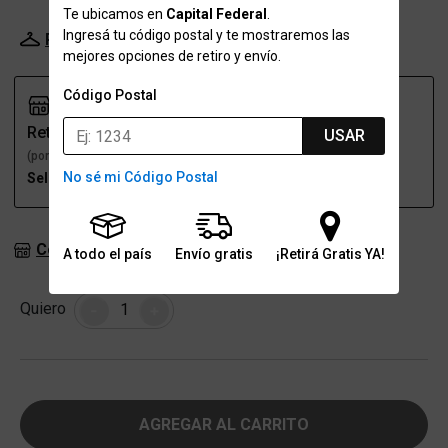
Te ubicamos en
Capital Federal
.
Ingresá tu código postal y te mostraremos las
Probador Virtual
Tabla de talles
mejores opciones de retiro y envío.
Código Postal
Retiro
Envío
USAR
(por una sucursal)
(a domicilio)
No sé mi Código Postal
Seleccioná talle
Seleccioná talle
Consultar stock en sucursales
A todo el país
Envío gratis
¡Retirá Gratis YA!
Cantidad
Quiero
-
+
AGREGAR AL CARRITO