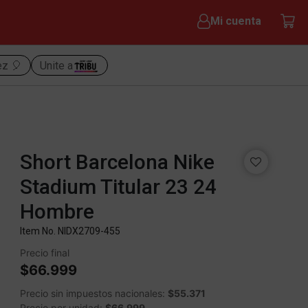
Mi cuenta
ez 🎈
Unite a
Short Barcelona Nike
Stadium Titular 23 24
Hombre
Item No.
NIDX2709-455
Precio final
$66.999
Precio sin impuestos nacionales:
$55.371
Precio por unidad:
$66.999