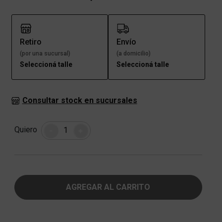
Retiro
Envío
(por una sucursal)
(a domicilio)
Seleccioná talle
Seleccioná talle
Consultar stock en sucursales
Cantidad
Quiero
-
+
AGREGAR AL CARRITO