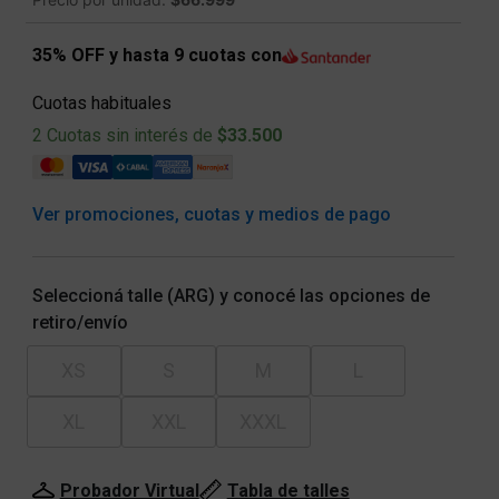
35% OFF y hasta 9 cuotas con
Cuotas habituales
2 Cuotas sin interés de
$33.500
Ver promociones, cuotas y medios de pago
Seleccioná talle (ARG) y conocé las opciones de
retiro/envío
XS
S
M
L
XL
XXL
XXXL
Probador Virtual
Tabla de talles