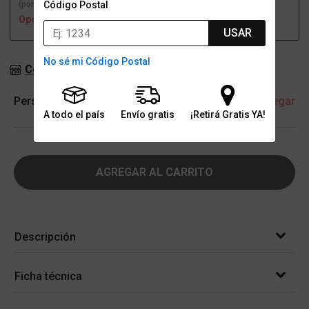
Código Postal
(por una sucursal)
(a domicilio)
Opción no disponible
Opción no disponible
USAR
No sé mi Código Postal
Consultar stock en sucursales
Personalización
+ Agregar
A todo el país
Envío gratis
¡Retirá Gratis YA!
AGREGAR AL CARRITO
Descripción
Ficha técnica