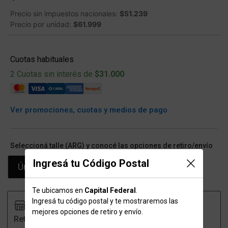
Precio sin impuestos nacionales:
$51.239
Precio por unidad:
$61.999
Cuotas habituales
2 Cuotas sin interés de
$31.000
Ver promociones, cuotas y medios de pago
Seleccioná talle (ARG) y conocé las opciones de retiro/envío
Ingresá tu Código Postal
Único
Te ubicamos en
Capital Federal
.
Ingresá tu código postal y te mostraremos las
mejores opciones de retiro y envío.
Retiro
Envío