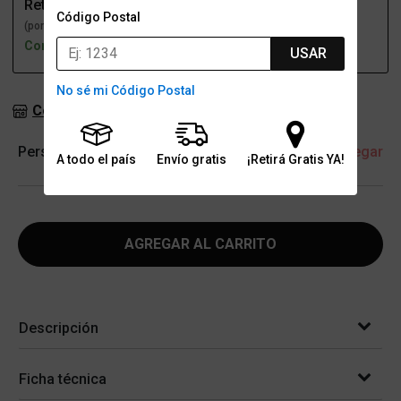
Retiro
Envío
Código Postal
(por una sucursal)
(a domicilio)
Con stock
Con stock
USAR
No sé mi Código Postal
Consultar stock en sucursales
Personalización
+ Agregar
A todo el país
Envío gratis
¡Retirá Gratis YA!
AGREGAR AL CARRITO
Descripción
Ficha técnica