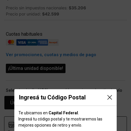
Precio sin impuestos nacionales:
$35.206
Precio por unidad:
$42.599
Cuotas habituales
Ver promociones, cuotas y medios de pago
¡Última unidad disponible!
Seleccioná talle (ARG) y conocé las opciones de retiro/envío
Ingresá tu Código Postal
Único
Te ubicamos en
Capital Federal
.
Ingresá tu código postal y te mostraremos las
mejores opciones de retiro y envío.