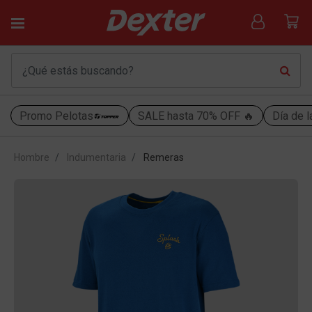
Promo Pelotas
SALE hasta 70% OFF 🔥
Día de l
Hombre
Indumentaria
Remeras