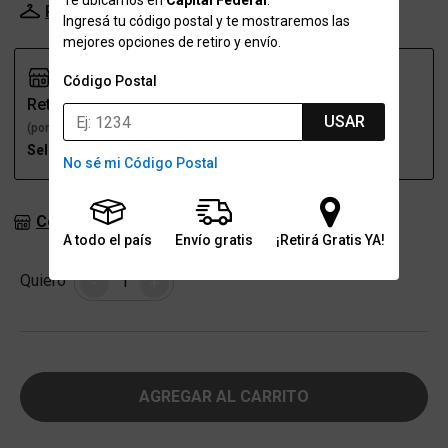
Te ubicamos en
Capital Federal
.
Probador Virtual
Tabla de talles
Ingresá tu código postal y te mostraremos las
mejores opciones de retiro y envío.
Código Postal
Retiro
Envío
USAR
(por una sucursal)
(a domicilio)
Seleccioná talle
Seleccioná talle
No sé mi Código Postal
Consultar stock en sucursales
A todo el país
Envío gratis
¡Retirá Gratis YA!
Cantidad
Quiero
-
+
AGREGAR AL CARRITO