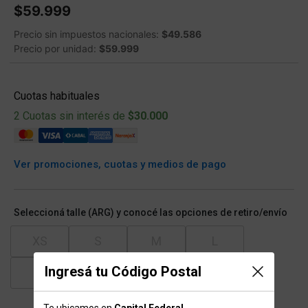
$59.999
Precio sin impuestos nacionales:
$49.586
Precio por unidad:
$59.999
Cuotas habituales
2 Cuotas sin interés de
$30.000
Ver promociones, cuotas y medios de pago
Seleccioná talle (ARG) y conocé las opciones de retiro/envío
XS
S
M
L
Ingresá tu Código Postal
XL
XXL