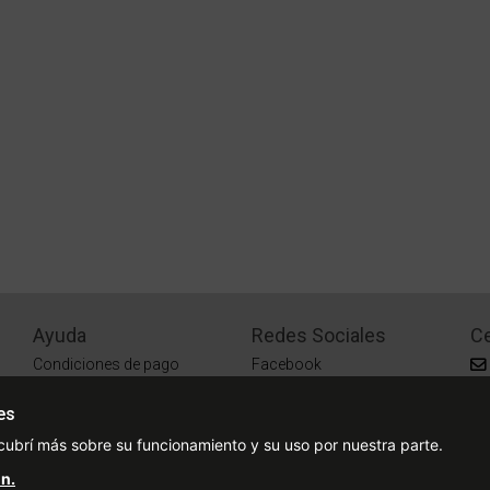
Ayuda
Redes Sociales
Ce
Condiciones de pago
Facebook
Preguntas Frecuentes
Instagram
es
¿Cómo comprar?
cubrí más sobre su funcionamiento y su uso por nuestra parte.
¿Cómo medir tu talle?
n.