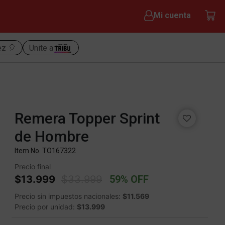
Mi cuenta
ez 🎈
Unite a
Remera Topper Sprint
de Hombre
Item No.
TO167322
Precio final
Price reduced from
to
$13.999
$33.999
59% OFF
Precio sin impuestos nacionales:
$11.569
Precio por unidad:
$13.999