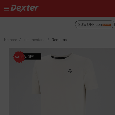
20% OFF con
Hombre
Indumentaria
Remeras
58% OFF