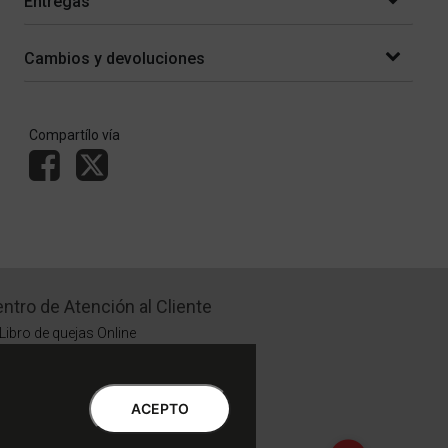
Entregas
Cambios y devoluciones
Compartílo vía
ntro de Atención al Cliente
Libro de quejas Online
WhatsApp | Lu a Vi 9 a 20 | Sa 9 a 17
0810-888-3398 | Lu a Vi 9 a 18 | Sa 9 a 17
ACEPTO